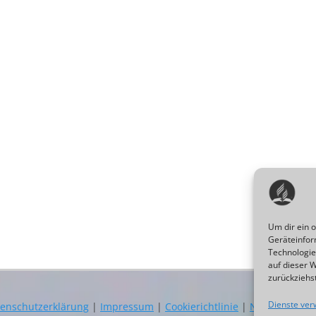
Um dir ein 
Geräteinfor
Technologie
auf dieser 
zurückziehs
Dienste ver
enschutzerklärung
|
Impressum
|
Cookierichtlinie
|
Newsletter
|