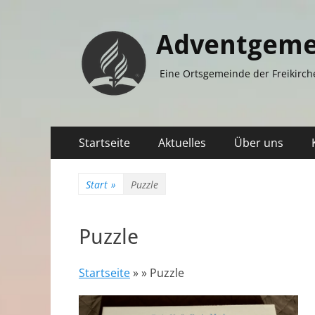
Adventgeme
Eine Ortsgemeinde der Freikirch
Primäres
Zum
Startseite
Aktuelles
Über uns
Inhalt
Menü
springen
Start
»
Puzzle
Puzzle
Startseite
» »
Puzzle