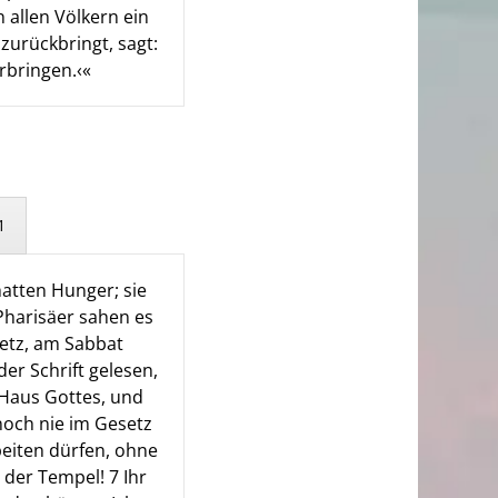
 allen Völkern ein
zurückbringt, sagt:
rbringen.‹«
1
hatten Hunger; sie
Pharisäer sahen es
setz, am Sabbat
er Schrift gelesen,
s Haus Gottes, und
 noch nie im Gesetz
eiten dürfen, ohne
s der Tempel! 7 Ihr