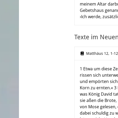
meinem Altar darbr
Gebetshaus genannt
›Ich werde, zusätz
Texte im Neue
Matthäus 12, 1-12
1 Etwa um diese Zei
rissen sich unterw
und empörten sich:
Korn zu ernten.« 3 
was König David tat
sie aßen die Brote,
von Mose gelesen, 
dabei schuldig zu w