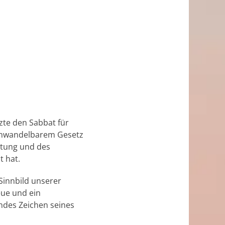
zte den Sabbat für
 unwandelbarem Gesetz
etung und des
t hat.
Sinnbild unserer
eue und ein
ndes Zeichen seines