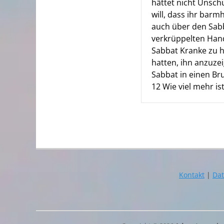
hättet nicht Unschu
will, dass ihr barm
auch über den Sabb
verkrüppelten Hand
Sabbat Kranke zu he
hatten, ihn anzuzei
Sabbat in einen Br
12 Wie viel mehr is
Kontakt
|
Dat