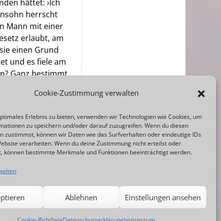
nden hättet: ›Ich
hensohn herrscht
en Mann mit einer
esetz erlaubt, am
 sie einen Grund
et und es fiele am
hen? Ganz bestimmt.
bbat Gutes zu tun!«
Cookie-Zustimmung verwalten
optimales Erlebnis zu bieten, verwenden wir Technologien wie Cookies, um
mationen zu speichern und/oder darauf zuzugreifen. Wenn du diesen
n zustimmst, können wir Daten wie das Surfverhalten oder eindeutige IDs
Website verarbeiten. Wenn du deine Zustimmung nicht erteilst oder
t, können bestimmte Merkmale und Funktionen beeinträchtigt werden.
walten
Adminbereich
ptieren
Ablehnen
Einstellungen ansehen
Cookie-Richtlinie
Datenschutzerklärung
Impressum