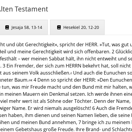
lten Testament
Jesaja 58, 13-14
Hesekiel 20, 12-20
t und übt Gerechtigkeit«, spricht der HERR. »Tut, was gut u
il und meine Gerechtigkeit wird sich offenbaren. 2 Glücklic
esthält – wer meinen Sabbat hält, ihn nicht entweiht und s
. 3 Ein Fremder, der sich zum HERRN bekehrt hat, soll nich
 aus seinem Volk ausschließen.‹ Und auch die Eunuchen sol
ockneter Baum.‹« 4 Denn so spricht der HERR: »Den Eunuchen
ie tun, was mir Freude macht und den Bund mit mir halten, w
n meinen Mauern ein Denkmal setzen. Ich werde ihnen ei
 viel mehr wert ist als Söhne oder Töchter. Denn der Name,
 ewiger Name. Er wird niemals ausgelöscht! 6 Auch die Fremd
n haben, ihm dienen und seinen Namen lieben, die seine 
eihen und meinen Bund annehmen, 7 bringe ich zu meinem 
einem Gebetshaus große Freude. Ihre Brand- und Schlachtop