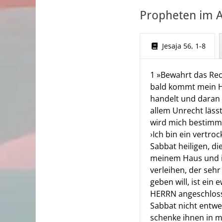
Propheten im A
Jesaja 56, 1-8
1 »Bewahrt das Rech
bald kommt mein He
handelt und daran f
allem Unrecht lässt
wird mich bestimmt
›Ich bin ein vertr
Sabbat heiligen, d
meinem Haus und i
verleihen, der sehr
geben will, ist ein
HERRN angeschlosse
Sabbat nicht entw
schenke ihnen in m