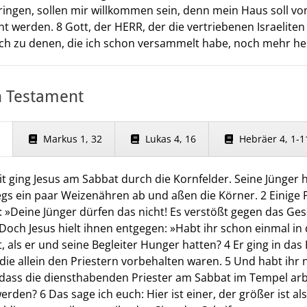
ingen, sollen mir willkommen sein, denn mein Haus soll von
 werden. 8 Gott, der HERR, der die vertriebenen Israeliten 
lich zu denen, die ich schon versammelt habe, noch mehr he
n Testament
Markus 1, 32
Lukas 4, 16
Hebräer 4, 1-1
t ging Jesus am Sabbat durch die Kornfelder. Seine Jünger 
egs ein paar Weizenähren ab und aßen die Körner. 2 Einige 
 »Deine Jünger dürfen das nicht! Es verstößt gegen das Ge
Doch Jesus hielt ihnen entgegen: »Habt ihr schon einmal in d
, als er und seine Begleiter Hunger hatten? 4 Er ging in da
 die allein den Priestern vorbehalten waren. 5 Und habt ihr
dass die diensthabenden Priester am Sabbat im Tempel arb
erden? 6 Das sage ich euch: Hier ist einer, der größer ist al