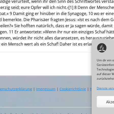
ldige verurteilt, wenn ihr den Sinn des Schriftwortes versta
herzig seid; eure Opfer will ich nicht.‹[1] 8 Denn der Mensc
at.« 9 Damit ging er hinüber in die Synagoge, 10 wo er ein
 bemerkte. Die Pharisäer fragten Jesus: »Ist es nach dem G
ilen?« Sie hofften natürlich, dass er Ja sagen würde, damit
gen. 11 Er antwortete: »Wenn ihr nur ein einziges Schaf hätt
unnen, würdet ihr nicht alles daransetzen, es herauszuzie
t ein Mensch wert als ein Schaf! Daher ist es erlaubt, am Sa
Um dir ein 
Geräteinfor
Technologie
auf dieser 
zurückziehs
Dienste ver
enschutzerklärung
|
Impressum
|
Cookierichtlinie
|
Newsletter
|
Akze