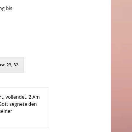
ng bis
ose 23, 32
t, vollendet. 2 Am
 Gott segnete den
seiner