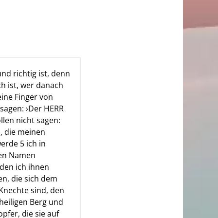
nd richtig ist, denn
h ist, wer danach
eine Finger von
t sagen: ›Der HERR
len nicht sagen:
, die meinen
erde 5 ich in
nen Namen
 den ich ihnen
en, die sich dem
Knechte sind, den
heiligen Berg und
fer, die sie auf