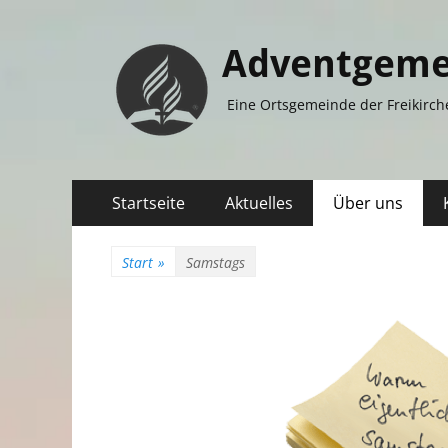
Adventgeme
Eine Ortsgemeinde der Freikirch
Primäres
Zum
Startseite
Aktuelles
Über uns
Inhalt
Menü
springen
Start
»
Samstags