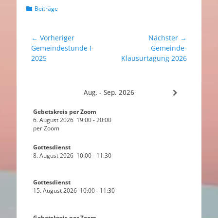
Kategorien
Beiträge
Beitragsnavigation
← Vorheriger
Nächster →
Vorheriger
Nächster
Gemeindestunde I-
Gemeinde-
Beitrag:
Beitrag:
2025
Klausurtagung 2026
Aug. - Sep. 2026
Gebetskreis per Zoom
6. August 2026
19:00
-
20:00
per Zoom
Gottesdienst
8. August 2026
10:00
-
11:30
Gottesdienst
15. August 2026
10:00
-
11:30
Gebetskreis per Zoom