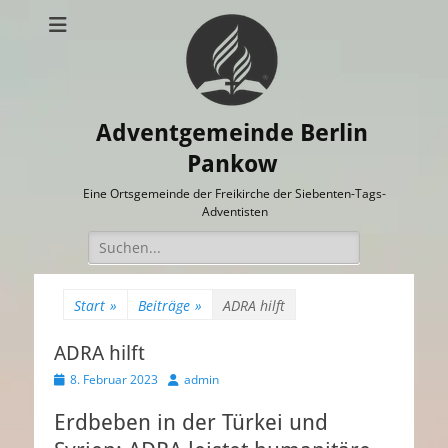
Adventgemeinde Berlin
Pankow
Eine Ortsgemeinde der Freikirche der Siebenten-Tags-
Adventisten
Suchen
nach:
Start
»
Beiträge
»
ADRA hilft
ADRA hilft
Veröffentlicht
Autor
8. Februar 2023
admin
am
Erdbeben in der Türkei und