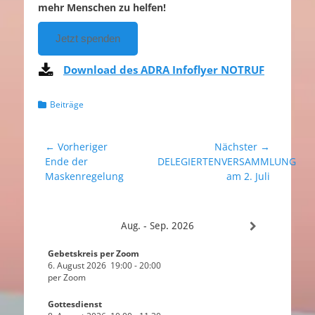
mehr Menschen zu helfen!
Jetzt spenden
Download des ADRA Infoflyer NOTRUF
Kategorien
Beiträge
Beitragsnavigation
← Vorheriger
Nächster →
Vorheriger
Nächster
Ende der
DELEGIERTENVERSAMMLUNG
Beitrag:
Beitrag:
Maskenregelung
am 2. Juli
Aug. - Sep. 2026
Gebetskreis per Zoom
6. August 2026
19:00
-
20:00
per Zoom
Gottesdienst